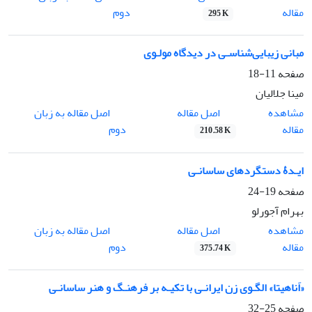
مقاله
دوم
295 K
مبانی زیبایی‌شناسـی در دیدگاه مولـوی
صفحه
11-18
مینا جلالیان
اصل مقاله
مشاهده
اصل مقاله به زبان
مقاله
دوم
210.58 K
ایـدۀ دستگردهای ساسانـی
صفحه
19-24
بهرام آجورلو
اصل مقاله
مشاهده
اصل مقاله به زبان
مقاله
دوم
375.74 K
«اَناهیتا» الگـوی زن ایرانـی با تکیـه بر فرهنـگ و هنر ساسانـی
صفحه
25-32