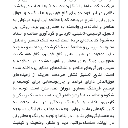
می‌کنند که بناها را شکل‌داده، به آن‌ها حیات می‌بخشد.
نظامی در اثر خود دو بنای کاخ خورنق و هفت‌گنبد و احوال
درون آن را شرح می‌دهد که با مطالعة این ابنیه می‌توان به
عناصر و نشانه‌های وابسته به معماری پی برد. روش این
تحقیق، توصیفی-تحلیلی، تاریخی و گردآوری مطالب و اسناد
به شیوة کتابخانه‌ای بوده است که به کمک تفسیر و تحلیل
محتوا به بررسی و مطالعة ابنیة ذکرشده پرداخته و به چند
بنای موجود در متن، یعنی کاخ خورنق، کاخ هفت‌گنبد،
هم‌چنین ویژگی‌های معماران نام‌برده‌شده در منظومه و
سپس ویژگی‌های عناصر و نشانه‌های مذکور پرداخته‌ شده
است. نتایج تحقیق نشان می‌دهد هریک از زمینه‌های
فوق‌الذکر دارای قواعد و چارچوب‌هایی برای توصیف و
توضیح فرهنگ معماری دوران نظم متن است. توجه به
شکوه و عظمت بنا، فرم و ظاهر آن، تناسب با سبک زندگی و
کاربری، آداب و فرهنگ زندگی در بنا، توجه به
کهن‌الگوهایی مانند رواق، توجه به موقعیت قرارگیری، توجه
به همسایگی‌های بنا و... در بناها و توجه به رنگ و معانی آن
در ابیات، سلسله‌مراتب، دید و منظر، وضعیت و کیفیت