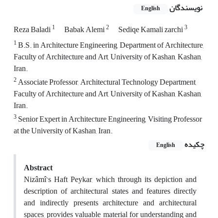
نویسندگان
English
1
2
3
Reza Baladi
Babak Alemi
Sediqe Kamali zarchi
1
B.S. in Architecture Engineering, Department of Architecture,
Faculty of Architecture and Art, University of Kashan, Kashan,
Iran.
2
Associate Professor, Architectural Technology Department,
Faculty of Architecture and Art, University of Kashan, Kashan,
Iran.
3
Senior Expert in Architecture Engineering, Visiting Professor
at the University of Kashan, Iran.
چکیده
English
Abstract
Nizâmî’s Haft Peykar, which through its depiction and
description of architectural states and features directly
and indirectly presents architecture and architectural
spaces, provides valuable material for understanding and