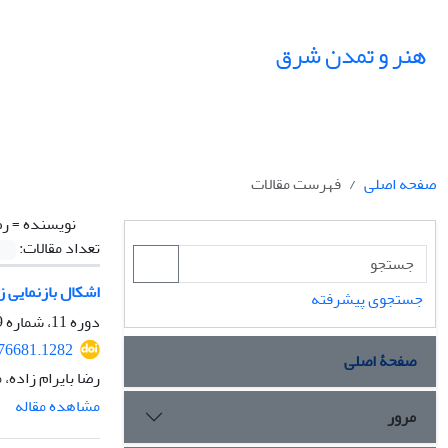
هنر و تمدن شرق
صفحه اصلی
فهرست مقالات
نویسنده =
رض
تعداد مقالات:
اشکال بازنمایی 
جستجوی پیشرفته
دوره 11، شماره 39، بهار 1402، صفحه
376681.1282
صفحۀ اصلی
رضا بایرام زاده،
مشاهده مقاله
مرور