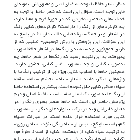
منظر، شعر حافظ با توجه به غنای ادبی و معنوی‌اش، نمونه‌ای
قابل توجه است. سؤال این است که شعر حافظ، با توجه به
خصلت‌های منحصر به‌فردی که در حوزۀ فرم و معنا دارد،
چه کارکردهای از رنگ را داراست؟ کارکردهای کنایی رنگ
در اشعار او بر چه گسترۀ معنایی دلالت دارند؟ در پاسخ به
‌این سؤالات، این پژوهش با روش توصیفی- تحلیلی که از
طریق جمع‌آوری و دسته‌بندی رنگ‌ها در اشعار حافظ صورت
پذیرفته، به این نتیجه رسید که رنگ‌ها در شعر حافظ، چه
به‌صورت کنایی و چه به‌صورت غیر کنایی، حضور دارند.
همچنین حافظ با اسلوب کنایی ویژه‌ای، از ترکیب رنگ‌ها با
واژه‌های دیگر، مانند «شعار سیاه»، «چشم سیاه»، «نقطه
سیاه» معانی کنایی خلق نموده است. بیشترین استفاده حافظ
از رنگ‌ها به صورت کنایه از صفت است. یافتۀ اصلی و مهم
پژوهش حاضر این است که حافظ عنصرِ بصری رنگ را در
معنای ذاتی‌اش و نه در ترکیب با واژه‌های دیگر نیز به‌صورت
کنایی مورد استفاده قرار داده است. در عباراتِ «سیاه
کم‌بها»، «سیاهِ کج»، «پس از سیاه رنگی نبُوَد»، «بیاضِ روی»،
به ترتیب، سیاه کنایه از «بنفشه» (کنایه از اسم)، «طرۀ مو»
(کنایه از اسم)، «کُنه و ذاتِ هر چیز» (کنایه از نسبت) و