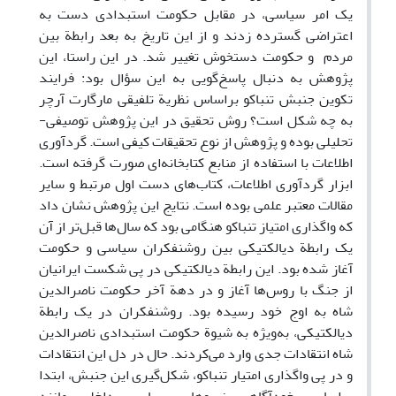
یک امر سیاسی، در مقابل حکومت استبدادی دست به
اعتراضی گسترده زدند و از این تاریخ به بعد رابطة بین
مردم و حکومت دستخوش تغییر شد. در این راستا، این
پژوهش به دنبال پاسخ‌گویی به این سؤال بود: فرایند
تکوین جنبش تنباکو بر‌اساس نظریة تلفیقی مارگارت آرچر
به چه شکل است؟ روش تحقیق در این پژوهش توصیفی-
تحلیلی بوده و پژوهش از نوع تحقیقات کیفی است. گردآوری
اطلاعات با استفاده از منابع کتابخانه‌ای صورت گرفته است.
ابزار گردآوری اطلاعات، کتاب‌های دست اول مرتبط و سایر
مقالات معتبر علمی بوده است. نتایج این پژوهش نشان داد
که واگذاری امتیاز تنباکو هنگامی بود که سال‌ها قبل‌تر از آن
یک رابطة دیالکتیکی بین روشنفکران سیاسی و حکومت
آغاز شده بود. این رابطة دیالکتیکی در پی شکست ایرانیان
از جنگ با روس‌ها آغاز و در دهة آخر حکومت ناصرالدین
شاه به اوج خود رسیده بود. روشنفکران در یک رابطة
دیالکتیکی، به‌ویژه به شیوة حکومت استبدادی ناصرالدین
شاه انتقادات جدی وارد می‌کردند. حال در دل این انتقادات
و در پی واگذاری امتیار تنباکو، شکل‌گیری این جنبش، ابتدا