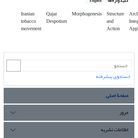
کلیدواژه‌ها
English
Iranian
Qajar
Morphogenesis
Structure
Arch
tobacco
Despotism
and
Inte
movement
Action
App
جستجوی پیشرفته
صفحۀ اصلی
مرور
اطلاعات نشریه