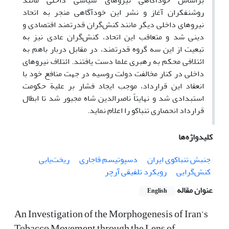
براساس خودآگاهی نیروهای سیاسی داخلی مانند
روشنفکران آغاز و نشر این خودآگاهی منجر به اتحاد
نیروهای داخلی دیگر مانند کنش‌گران قدرتمند اقتصادی و
دینی شد و متعاقب این اتحاد، کنش‌گران عادی نیز به
تبعیت از این سه گروه قدرتمند، در مقابل دربار باهم به
ائتلافی محکم به رهبری علما دست یافتند. ائتلاف نیروهای
داخلی در کنار مخالفت دولت روسیه در جهت منافع خود با
انعقاد این قرارداد، موجب ایجاد فشار بر علیة حکومت
استبدادی شد و نهایتاً ناصرالدین شاه مجبور شد تا ابطال
قرارداد انحصاری تنباکو را اعلام نماید.
کلیدواژه‌ها
جنبش تنباکوی ایران
دسپوتیسم قاجاری
ریخت‌یابی
کنش‌گرایی
رویکرد تلفیقی آرچر
عنوان مقاله
English
An Investigation of the Morphogenesis of Iran’s
Tobacco Movement through the Lens of