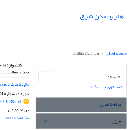
هنر و تمدن شرق
صفحه اصلی
فهرست مقالات
کلیدواژه‌ها =
تعداد مقالات:
نظریۀ منشاء همه 
جستجوی پیشرفته
دوره 7، شماره 24، تابستان 1398، صفحه
.2019.89253
صفحۀ اصلی
بهزاد مولوی
مشاهده مقاله
مرور