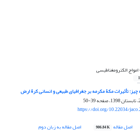
امواج الکترومغناطیسی
1
چیز: تأثیرات مکۀ مکرمه بر جغرافیای طبیعی و انسانی کرۀ ارض
39-50
https://doi.org/10.22034/jaco
اصل مقاله
اصل مقاله به زبان دوم
906.84 K