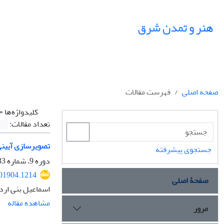
هنر و تمدن شرق
صفحه اصلی
فهرست مقالات
کلیدواژه‌ها =
تعداد مقالات:
تصویرسازی آیینی_
جستجوی پیشرفته
دوره 9، شماره 33، پاییز 1400، صفحه
301904.1214
صفحۀ اصلی
اسماعیل بنی ارد
مشاهده مقاله
مرور