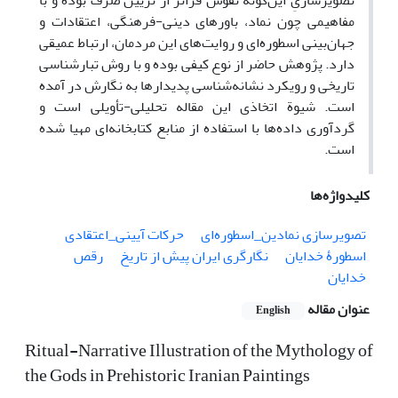
تصویرسازیِ این‌گونه نقوش فراتر از تزیین صرف بوده و با
مفاهیمی چون نماد، باورهای دینی-فرهنگی، اعتقادات و
جهان‌بینی اسطوره‌ای و روایت‌های این مردمان، ارتباط عمیقی
دارد. پژوهش حاضر از نوع کیفی بوده و با روش تبارشناسی
تاریخی و رویکرد نشانه‌شناسی پدیدارها به نگارش در آمده
است. شیوة اتخاذی این مقاله تحلیلی-تأویلی است و
گردآوری داده‌ها با استفاده از منابع کتابخانه‌ای مهیا شده
است.
کلیدواژه‌ها
تصویرسازی نمادین_اسطوره‌ای
حرکات آیینی_اعتقادی
اسطورۀ خدایان
نگارگری ایران پیش از تاریخ
رقص
خدایان
عنوان مقاله
English
Ritual-Narrative Illustration of the Mythology of
the Gods in Prehistoric Iranian Paintings