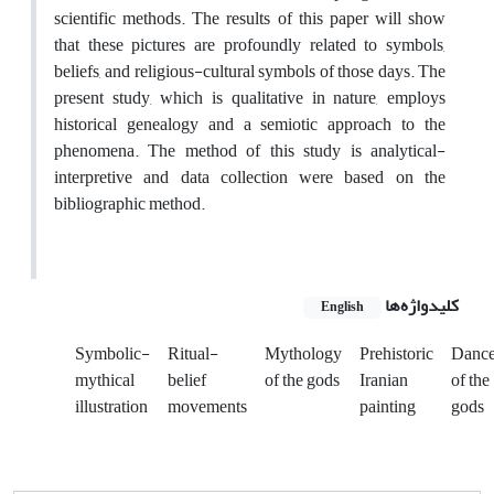
scientific methods. The results of this paper will show
that these pictures are profoundly related to symbols,
beliefs, and religious-cultural symbols of those days. The
present study, which is qualitative in nature, employs
historical genealogy and a semiotic approach to the
phenomena. The method of this study is analytical-
interpretive and data collection were based on the
bibliographic method.
کلیدواژه‌ها
English
Symbolic-
Ritual-
Mythology
Prehistoric
Danc
mythical
belief
of the gods
Iranian
of the
illustration
movements
painting
gods