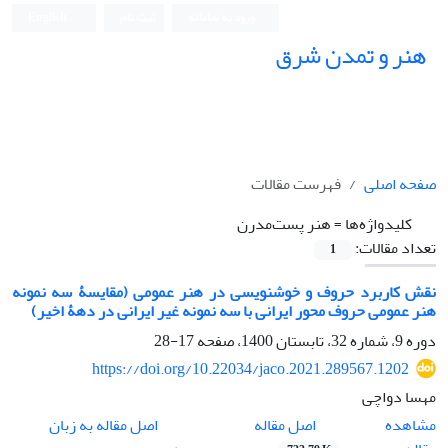
ورود به سامانه
ثبت نام
English
هنر و تمدن شرق
صفحه اصلی
فهرست مقالات
کلیدواژه‌ها =
هنر پست‌مدرن
تعداد مقالات:
1
نقش کاربرد حروف و خوشنویسی در هنر عمومی (مقایسۀ سه نمونه
هنر عمومی حروف محور ایرانی با سه نمونه غیر ایرانی در دهۀ اخیر)
دوره 9، شماره 32، تابستان 1400، صفحه
17-28
https://doi.org/10.22034/jaco.2021.289567.1202
مهسا دواچی
اصل مقاله
مشاهده
اصل مقاله به زبان