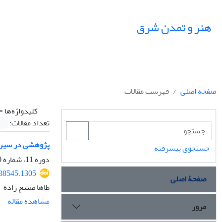
هنر و تمدن شرق
صفحه اصلی
فهرست مقالات
کلیدواژه‌ها =
تعداد مقالات:
پژوهشی در سیر ت
جستجوی پیشرفته
دوره 11، شماره 40، تابستان 1402، صفحه
388545.1305
صفحۀ اصلی
طاها صنیع زاده
مشاهده مقاله
مرور