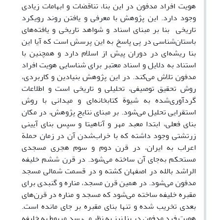
هویت افراد مدفون در این بنا، تناقضات و ابهامات زیادی
وجود دارد. این پژوهش با معرفی و یافتن روند رویکرد
تاریخی بنا بر مبنای اسناد و شواهد تاریخی و یافته‌های
باستان‌شناسی در پی پاسخ به این پرسش است که آیا این
بنا ریشه‌ای در دوران پیش از اسلام دارد و همچنین با
استناد به دلایل و اسناد معتبر برای شناسایی هویت افراد
مدفون تلاش می‌‌کند. در این پژوهش بنیادین و کاربردی،
روش تحقیق توصیفی، تحلیلی و تاریخی است و اطلاعات
گردآوری‌شده به شیوة‌ کتابخانه‌ای و میدانی با روش
استقرایی تحلیل می‌شود. بر مبنای نتایج پژوهش، در مکان
بنای فعلی، ابتدا معبد مهر و آناهیتا و سپس بنای آیینی
زرتشتی وجود داشته که با خراب‌شدن آن در زمان حملة
اعراب به ایران، در قرن دوم و سوم هجری مسجدی
مستحکم به‌جای آن ساخته می‌شود. در قرن ششم خلیفه
الراشد بالله در اصفهان کشته و در قسمت شمالی مسجد
مدفون می‌شود. در همین قرن مسجد، مناره و گنبدی برای
مقبره خلیفه ساخته می‌شود که مسجد و مناره در قرن‌های
بعدی تخریب شده و تنها بنای مقبره بر جای مانده است.
هویت فرد مدفون در بنا نیز به نظر می‌رسد مربوط به خلیفه