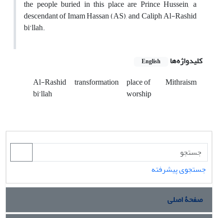
the people buried in this place are Prince Hussein, a
descendant of Imam Hassan (AS), and Caliph Al-Rashid
bi’llah.
کلیدواژه‌ها
English
Al-Rashid
transformation
place of
Mithraism
bi’llah
worship
جستجوی پیشرفته
صفحۀ اصلی