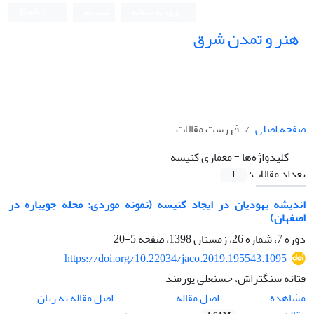
ورود به سامانه
ثبت نام
English
هنر و تمدن شرق
صفحه اصلی
فهرست مقالات
کلیدواژه‌ها =
معماری کنیسه
تعداد مقالات:
1
اندیشه یهودیان در ایجاد کنیسه (نمونه موردی: محله جویباره در
اصفهان)
دوره 7، شماره 26، زمستان 1398، صفحه
5-20
https://doi.org/10.22034/jaco.2019.195543.1095
فتانه سنگتراش، حسنعلی پورمند
اصل مقاله
مشاهده
اصل مقاله به زبان