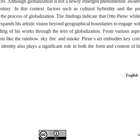
urces. Although globalization is not a newly emerged phenomenon, aware
entury. In this context, factors such as cultural hybridity and the pos
he process of globalization. The findings indicate that Otto Piene, whil
expands his artistic vision beyond geographical boundaries to engage wit
ng of his works through the lens of globalization. From various aspe
nts like the rainbow, sky, fire, and smoke, Piene’s art embodies key co
 identity also plays a significant role in both the form and content of h
English