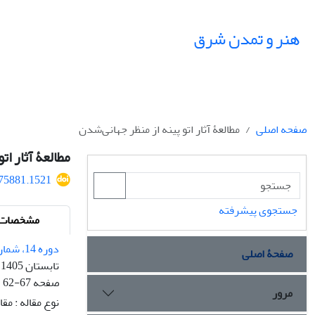
هنر و تمدن شرق
صفحه اصلی
مطالعۀ‌‌ آثار اتو پینه از منظر جهانی‌‌شدن
مطالعۀ‌‌ آثار ا
575881.1521
جستجوی پیشرفته
مشخصات م
دوره 14، شماره 52
صفحۀ اصلی
تابستان 1405
صفحه
62-67
مرور
نوع مقاله : مق