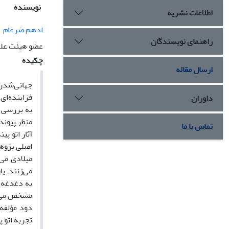
نویسنده
اطلاعات نشریه
ادهم ضرغام
راهنمای نویسندگان
عضو هیئت علمی
چکیده
ارسال مقاله
جهانی‌شدن 
فزاینده‌ای
داوران
به بررسی و
منظر پیوند
تماس با ما
آثار اتو پ
اصلی پژوهش
میلادی می‌
می‌‌زنند. 
به دغدغه‌ه
مشخص می‌شود
دود مؤلفه‌
تجربۀ اتو 