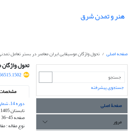
هنر و تمدن شرق
صفحه اصلی
تحول واژگان موسیقایی ایران معاصر در بستر تعامل تمد
تحول واژگان 
556515.1502
جستجوی پیشرفته
مشخصات م
دوره 14، شماره 52
صفحۀ اصلی
تابستان 1405
صفحه
36-45
مرور
نوع مقاله : مق