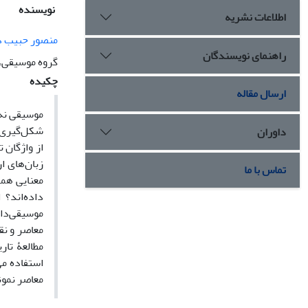
نویسنده
اطلاعات نشریه
منصور حبیب 
راهنمای نویسندگان
گروه موسیقی، 
چکیده
ارسال مقاله
موسیقی نه‌
شکل‌گیری و
داوران
از واژگان 
زبان‌های ا
تماس با ما
معنایی همر
داده‌اند؟
موسیقی‌دان
معاصر و نق
مطالعۀ تار
استفاده می
معاصر نمون