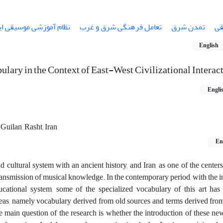
قی
تمدن شرق
تعامل فرهنگی شرق و غرب
نظام آموزشی موسیقی ای
English
lary in the Context of East-West Civilizational Interac
Engli
Guilan, Rasht, Iran
En
d cultural system with an ancient history, and Iran, as one of the center
 transmission of musical knowledge. In the contemporary period, with the 
ucational system, some of the specialized vocabulary of this art ha
 areas, namely vocabulary derived from old sources and terms derived fr
he main question of the research is whether the introduction of these ne