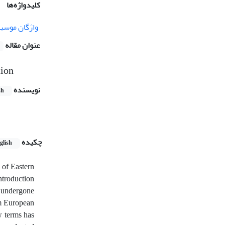
کلیدواژه‌ها
واژگان موسی
عنوان مقاله
tion
نویسنده
sh
چکیده
glish
s of Eastern
introduction
s undergone
om European
w terms has