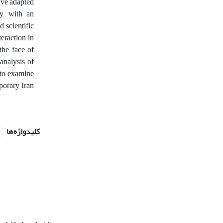
ave adapted
dy, with an
 scientific
teraction in
the face of
analysis of
 to examine
mporary Iran
کلیدواژه‌ها