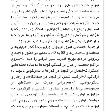
توزیع قدرت شهرهای ایران در جهت آزادگی و خروج از
چرخۀ سلطنت/بردگی است، رخ‌دادها یا «آن»‌هایی را بروز
می‌دهد که توان درهم شکستن هژمونی قدرت سلطه‌گر را
دارد. اگرچه شهادت‌ و زخمی شدن سرزمین بار سنگینی
است ولی دروغ خیرخواهی قوم‌های سلطه‌گر و برده‌دار که با
هژمونی شبکه‌ای کادوپیچ شده (ناو زیبا!) را برملا می‌کند و
با از هم پاشیدن هژمونی، ادوات آن بی‌خاصیت می‌شود.
از جنبۀ تخصصی، امروز می‌توان ورای پردۀ کدر خیابان‌های
متعامد و ساختمان‌های 60 به 40، با تعمق در حضور و اجتماع
ریزومی مردم، توزیع قدرت شهر ایرانی را دید: 1-شروع
تراکم جمعیت از میان پراکندگی کوچه‌ها به‌مثابه محله‌هایی
همگرا، 2-اتصال تراکم‌ها در گذرها با فاش‌گویی دعوت به
آزادگی، 3-ترکیب شدن تراکم‌ها در میدانگاه‌های رفتاری
دیگرخواهی، 4-هم‌افزایی قدرت در شبکه‌ای از
مجموعه‌هایی با اراده‌های عبادی، اجتماعی و کارکردی، 5-
بازتوزیع توان ناشی از این باهم‌بودگی توحیدی در قالب
خواست توان ایران به مثابه روح یک جهان بی روح. این
توزیع قدرت در تقاطع‌های آسفالت سواره‌ای رخ می‌دهد که