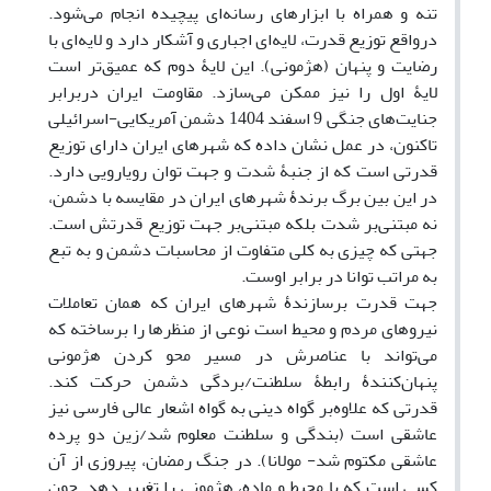
تنه و همراه با ابزارهای رسانه‌ای پیچیده انجام می‌شود.
درواقع توزیع قدرت، لایه‌ای اجباری و آشکار دارد و لایه‌ای با
رضایت و پنهان (هژمونی). این لایۀ دوم که عمیق‌تر است
لایۀ اول را نیز ممکن می‌سازد. مقاومت ایران دربرابر
جنایت‌های جنگی 9 اسفند 1404 دشمن آمریکایی-اسرائیلی
تاکنون، در عمل نشان داده که شهرهای ایران دارای توزیع
قدرتی است که از جنبۀ شدت و جهت توان رویارویی دارد.
در این بین برگ برندۀ شهرهای ایران در مقایسه با دشمن،
نه مبتنی‌بر شدت بلکه مبتنی‌بر جهت توزیع قدرتش است.
جهتی که چیزی به کلی متفاوت از محاسبات دشمن و به تبع
به مراتب توانا در برابر اوست.
جهت قدرت برسازندۀ شهرهای ایران که همان تعاملات
نیروهای مردم و محیط است نوعی از منظرها را برساخته که
می‌تواند با عناصرش در مسیر محو کردن هژمونی
پنهان‌کنندۀ رابطۀ سلطنت/بردگی دشمن حرکت کند.
قدرتی که علاوه‌بر گواه دینی به گواه اشعار عالی فارسی نیز
عاشقی است (ب
ندگی و سلطنت معلوم شد/زین دو پرده
عاشقی مکتوم شد- مولانا).
در جنگ رمضان، پیروزی از آن
کسی است که با محیط و ماده، هژمونی را تغییر دهد. چون