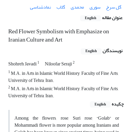
گل سرخ
سوری
محمدی
گلاب
نمادشناسی
عنوان مقاله
English
Red Flower Symbolism with Emphasize on
Iranian Culture and Art
نویسندگان
English
1
2
Shohreh Javadi
Niloofar Seraji
1
M.A. in Arts in Islamic World History, Faculty of Fine Arts,
University of Tehra, Iran.
2
M.A. in Arts in Islamic World History, Faculty of Fine Arts,
University of Tehra, Iran.
چکیده
English
Among the flowers, rose, Suri rose, “Golab” or
Mohammadi flower is more popular among Iranians and