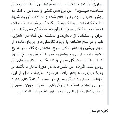
ایران‌‌زمین نیز با تکیه بر مفاهیم نمادین و یا مصارف آن
مشاهده می‌شود؟ این پژوهش کیفی و بنیادین با اتکا به
روش تحلیلی- توصیفی انجام شده و اطلاعات آن به شیوۀ
مطالعۀ کتابخانه‌ای و الکترونیکی گردآوری شده است. خلاف
قدمت دیرینۀ گل سرخ و فرآوردۀ عمدۀ آن یعنی گلاب در
ایران و استفاده از بخش‌های مختلف این گیاه در آشپزی،
طب و مراسم مختلف، با وجود گلابدان‌های برجای مانده از
ادوار پیشین و اهمیت گل سرخ، محمدی و گلاب در منابع
مکتوب ادب پارسی، پژوهش حاضر با نقوش و نسخ مصور
اندکی با محوریت گل سرخ و گلاب‌گیری و کاربردهای آن
روبرو شد. اگرچه این نقش‌مایه در دورۀ قاجار با تأکید بر
جنبۀ تزئینی به وفور یافت می‌شود. نتیجۀ حاصل از این
پژوهش نشان داد گل سرخ در بستر فرهنگ‌های مورد
بررسی نمادی است با ویژگی‌های مشترک چون: عشق و
زیبایی، کمال جمال الهی، عرفان، نور، تطهیر، امر لایتناهی.
کلیدواژه‌ها