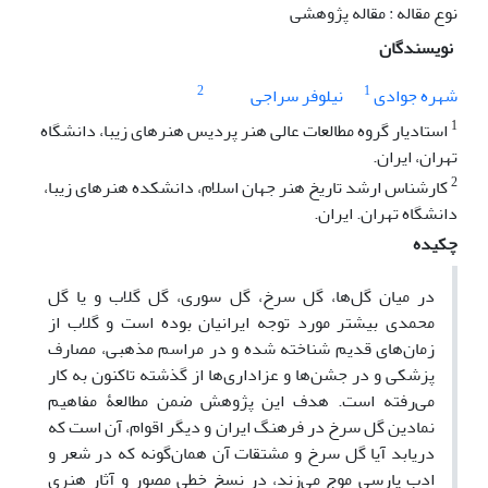
نوع مقاله : مقاله پژوهشی
نویسندگان
2
1
شهره جوادی
نیلوفر سراجی
1
استادیار گروه مطالعات عالى هنر پردیس هنرهاى زیبا، دانشگاه
تهران، ایران.
2
کارشناس ارشد تاریخ هنر جهان اسلام، دانشکده هنرهای زیبا،
دانشگاه تهران. ایران.
چکیده
در میان گل‌ها، گل سرخ، گل سوری، گل گلاب و یا گل
محمدی بیشتر مورد توجه ایرانیان بوده است و گلاب از
زمان‌های قدیم شناخته شده و در مراسم مذهبی، مصارف
پزشکی و در جشن‌ها و عزاداری‌ها از گذشته تاکنون به کار
می‌رفته است. هدف این پژوهش ضمن مطالعۀ مفاهیم
نمادین گل سرخ در فرهنگ ایران و دیگر اقوام، آن است که
دریابد آیا گل ‌سرخ ‌و مشتقات آن همان‌گونه که در شعر و
ادب پارسی موج می‌زند، در نسخ خطی مصور و آثار هنری