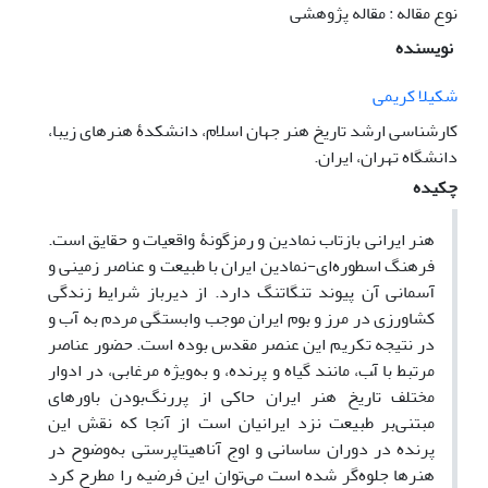
نوع مقاله : مقاله پژوهشی
نویسنده
شکیلا کریمی
کارشناسی ارشد تاریخ هنر جهان اسلام، دانشکدۀ هنرهای زیبا،
دانشگاه تهران، ایران.
چکیده
هنر ایرانی بازتاب نمادین و رمزگونۀ واقعیات و حقایق است.
فرهنگ اسطوره‌ای-نمادین ایران با طبیعت و عناصر زمینی و
آسمانی آن پیوند تنگاتنگ دارد. از دیرباز شرایط زندگی
کشاورزی در مرز و بوم ایران موجب وابستگی مردم به آب و
در نتیجه تکریم این عنصر مقدس بوده است. حضور عناصر
مرتبط با آّب، مانند گیاه و پرنده، و به‌ویژه مرغابی، در ادوار
مختلف تاریخ هنر ایران حاکی از پررنگ‌بودن باورهای
مبتنی‌بر طبیعت نزد ایرانیان است از آنجا که نقش این
پرنده در دوران ساسانی و اوج آناهیتاپرستی به‌وضوح در
هنرها جلوه‌گر شده است می‌توان این فرضیه را مطرح کرد