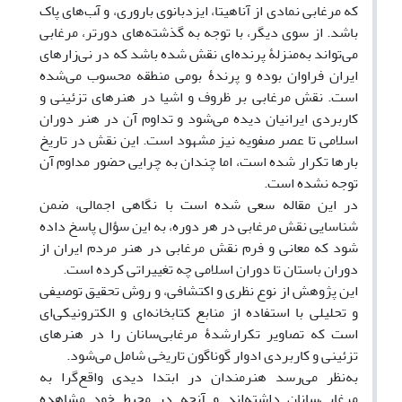
که مرغابی نمادی از آناهیتا، ایزدبانوی باروری، و آّب‌های پاک
باشد. از سوی دیگر، با توجه به گذشته‌های دورتر، مرغابی
می‌تواند به‌منزلۀ پرنده‌ای نقش شده باشد که در نی‌زارهای
ایران فراوان بوده و پرندۀ بومی منطقه محسوب می‌شده
است. نقش مرغابی بر ظروف و اشیا در هنرهای تزئینی و
کاربردی ایرانیان دیده می‌شود و تداوم آن در هنر دوران
اسلامی تا عصر صفویه نیز مشهود است. این نقش در تاریخ
بارها تکرار شده است، اما چندان به چرایی حضور مداوم آن
توجه نشده است.
در این مقاله سعی شده است با نگاهی اجمالی، ضمن
شناسایی نقش مرغابی در هر دوره، به این سؤال پاسخ داده
شود که معانی و فرم نقش مرغابی در هنر مردم ایران از
دوران باستان تا دوران اسلامی چه تغییراتی کرده است.
این پژوهش از نوع نظری و اکتشافی، و روش تحقیق توصیفی
و تحلیلی با استفاده از منابع کتابخانه‌ای و الکترونیکی‌ای
است که تصاویر تکرارشدۀ مرغابی‌سانان را در هنرهای
تزئینی و کاربردی ادوار گوناگون تاریخی شامل می‌شود.
به‌نظر می‌رسد هنرمندان در ابتدا دیدی واقع‌گرا به
مرغابی‌سانان داشته‌اند و آنچه در محیط خود مشاهده