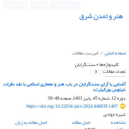
ورود به سامانه
ثبت نام
English
هنر و تمدن شرق
صفحه اصلی
فهرست مقالات
کلیدواژه‌ها =
سنت‌گرایان
تعداد مقالات:
3
آشنایی با آرای سنت‌گرایان در باب هنر و معماری اسلامی با نقد نظرات
«تیتوس بورکهارت»
دوره 12، شماره 45، پاییز 1403، صفحه
48-59
https://doi.org/10.22034/jaco.2024.448039.1407
شهره جوادی
اصل مقاله
مشاهده
اصل مقاله به زبان