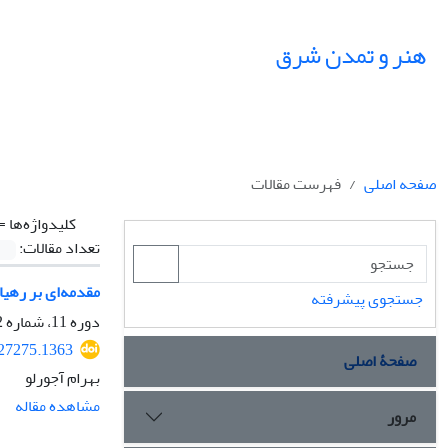
هنر و تمدن شرق
صفحه اصلی
فهرست مقالات
کلیدواژه‌ها =
تعداد مقالات:
مقدمه‌ای بر رهی
جستجوی پیشرفته
دوره 11، شماره 42، زمستان 1402، صفحه
427275.1363
صفحۀ اصلی
بهرام آجورلو
مشاهده مقاله
مرور