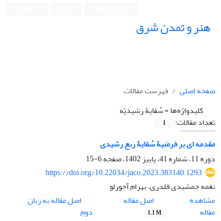
ورود به سامانه
ثبت نام
English
هنر و تمدن شرق
صفحه اصلی
فهرست مقالات
کلیدواژه‌ها =
سُقایۀ رشیدیّه
تعداد مقالات:
1
مقدمه‏ ای بر فرضیۀ سُقایۀ ربع‏ رشیدی
دوره 11، شماره 41، پاییز 1402، صفحه
6-15
https://doi.org/10.22034/jaco.2023.383140.1293
نغمه جمشیدی قلدری، بهرام آجورلو
اصل مقاله
مشاهده
اصل مقاله به زبان
مقاله
دوم
1.1 M