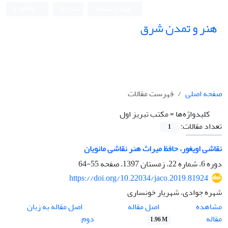
ورود به سامانه
ثبت نام
English
هنر و تمدن شرق
صفحه اصلی
فهرست مقالات
کلیدواژه‌ها =
مکتب تبریز اول
تعداد مقالات:
1
نقاشی اویغور، حافظ میراث هنر نقاشی مانویان
دوره 6، شماره 22، زمستان 1397، صفحه
55-64
https://doi.org/10.22034/jaco.2019.81924
شهره جوادی، شهریار خونساری
اصل مقاله
مشاهده
اصل مقاله به زبان
مقاله
دوم
1.96 M