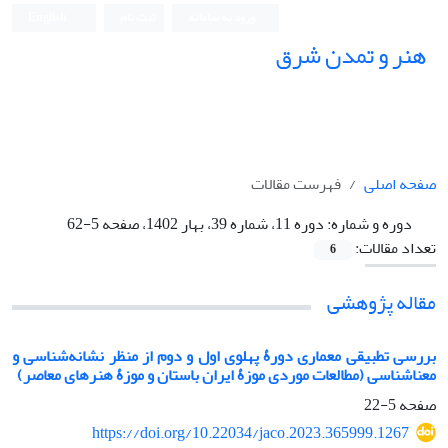
ورود به سامانه
ثبت نام
English
هنر و تمدن شرق
صفحه اصلی
فهرست مقالات
دوره و شماره:
دوره 11، شماره 39، بهار 1402، صفحه 5-62
تعداد مقالات:
6
مقاله پژوهشی
بررسی تطبیقی معماری دورۀ پهلوی اول و دوم از منظر نشانه‌شناسی و
معناشناسی (مطالعات موردی موزۀ ایران باستان و موزۀ هنرهای معاصر)
صفحه
5-22
https://doi.org/10.22034/jaco.2023.365999.1267