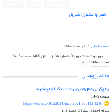
ورود به سامانه
ثبت نام
English
هنر و تمدن شرق
صفحه اصلی
فهرست مقالات
دوره و شماره:
دوره 9، شماره 34، زمستان 1400، صفحه 5-64
تعداد مقالات:
6
مقاله پژوهشی
واقع‌گرایی کمال‌الدین بهزاد در نگارۀ نزاع شترها
صفحه
5-14
https://doi.org/10.22034/jaco.2021.305113.1216
بهرام احمدی، سارا فرحمند درو