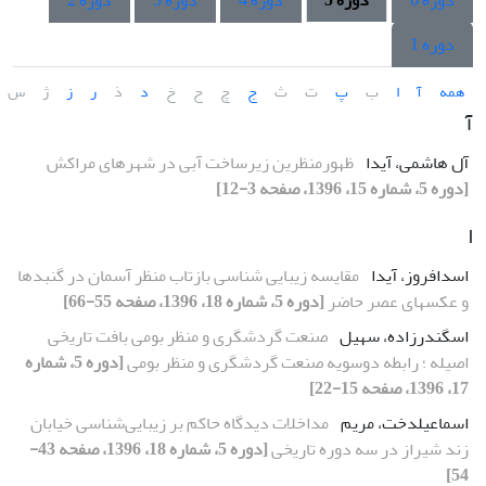
دوره 6
دوره 5
دوره 4
دوره 3
دوره 2
دوره 1
همه
آ
ا
ب
پ
ت
ث
ج
چ
ح
خ
د
ذ
ر
ز
ژ
س
آ
آل هاشمی، آیدا
ظهورمنظرین زیرساخت آبی در شهرهای مراکش
[دوره 5، شماره 15، 1396، صفحه 3-12]
ا
اسدافروز، آیدا
مقایسه زیبایی ‏شناسی بازتاب منظر آسمان در گنبدها
و عکس‏های عصر حاضر
[دوره 5، شماره 18، 1396، صفحه 55-66]
اسگندرزاده، سهیل
صنعت گردشگری و منظر بومی بافت تاریخی
اصیله ؛ رابطه دوسویه صنعت گردشگری و منظر بومی
[دوره 5، شماره
17، 1396، صفحه 15-22]
اسماعیلدخت، مریم
مداخلات دیدگاه حاکم بر زیبایی‌شناسی خیابان
زند شیراز در سه دوره تاریخی
[دوره 5، شماره 18، 1396، صفحه 43-
54]