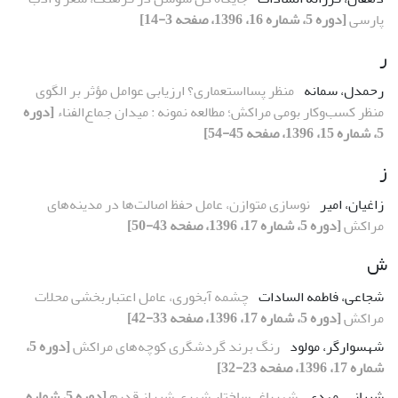
پارسی
[دوره 5، شماره 16، 1396، صفحه 3-14]
ر
رحمدل، سمانه
منظر پسااستعماری؟ ارزیابی عوامل مؤثر بر الگوی
منظر کسب‌وکار بومی مراکش؛ مطالعه نمونه : میدان جماع‌الفناء
[دوره
5، شماره 15، 1396، صفحه 45-54]
ز
زاغیان، امیر
نوسازی متوازن، عامل حفظ اصالت‌ها در مدینه‌های
مراکش
[دوره 5، شماره 17، 1396، صفحه 43-50]
ش
شجاعی، فاطمه السادات
چشمه آبخوری، عامل اعتباربخشی محلات
مراکش
[دوره 5، شماره 17، 1396، صفحه 33-42]
شهسوارگر، مولود
رنگ برند گردشگری کوچه‌های مراکش
[دوره 5،
شماره 17، 1396، صفحه 23-32]
شیبانی، مهدی
شهرباغ، ساختار شهری شیراز قدیم
[دوره 5، شماره