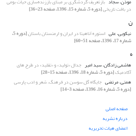
موذن، سجاد
بازتعریف گردشگری بر مبنای باززنده‌سازی حیات بومی
در بافت تاریخی
[دوره 5، شماره 15، 1396، صفحه 23-36]
ن
نیکویی، علی
استوره‌ اَناهیتا در ایران و ارمنستان باستان
[دوره 5،
شماره 17، 1396، صفحه 51-60]
ه
هاشمی زادگان، سید امیر
جدال «تولید» و «تقلید» در طرح های
آکادمیک
[دوره 5، شماره 18، 1396، صفحه 15-28]
همتی، مرتضی
جایگاه گل سوسن در فرهنگ، شعر و ادب پارسی
[دوره 5، شماره 16، 1396، صفحه 3-14]
صفحه اصلی
درباره نشریه
اعضای هیات تحریریه