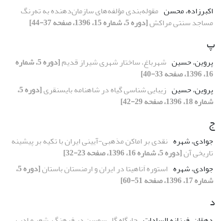
اکبرزاده، محسن
مقوله‌بندی مؤلفه‌های سازمان‌دهنده به ته‌رنگ
مساجد سنتی مراکش
[دوره 5، شماره 15، 1396، صفحه 37-44]
پ
پروین، حسین
شهرباغ، ساختار شهری شیراز قدیم
[دوره 5، شماره
16، 1396، صفحه 33-40]
پروین، حسین
زیبایی شناسی گیاه در شاهنامه بایسنقری
[دوره 5،
شماره 18، 1396، صفحه 29-42]
ج
جوادی، شهره
نقدی بر اماکن مذهبی-آیینی ایران با تکیه بر پیشینه
تاریخی آن
[دوره 5، شماره 16، 1396، صفحه 23-32]
جوادی، شهره
استوره‌ اَناهیتا در ایران و ارمنستان باستان
[دوره 5،
شماره 17، 1396، صفحه 51-60]
د
دهقان، فرزانه السادات
جایگاه گل سوسن در فرهنگ، شعر و ادب