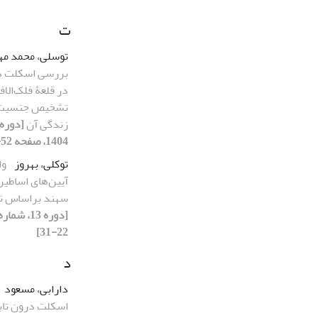
ت
توسلی، محمد م
بررسی اسکلت در
در قلعۀ فلک‌‌الاف
تشخیص جنسیت، 
زندگی آن
1404، صفحه 52-63]
توکلی، بهروز
وا
آیین‌های اساطی
سهند براساس نش
22-31]
د
دارابی، مسعود
اسکلت درون تاب