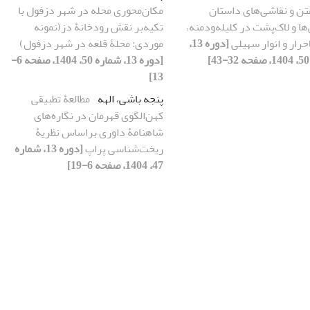
تن و نقاشی‌های داستان
مکان‌محوری محله در شهر دزفول با
ها و لاک‌پشت در کلیله‌ودمنه،
تکیه‌بر نقش رودخانۀ دز(نمونه
احرار و انوار سهیلی
[دوره 13،
موردی: محلۀ قلعه در شهر دزفول)
[دوره 13، شماره 50، 1404، صفحه 6-
13]
پنجه باشی، الهه
مطالعۀ تطبیقی
کهن‌الگوی قهرمان در نگاره‌های
شاهنامۀ داوری براساس نظریۀ
ریخت‌شناسی پراپ
[دوره 13، شماره
47، 1404، صفحه 6-19]