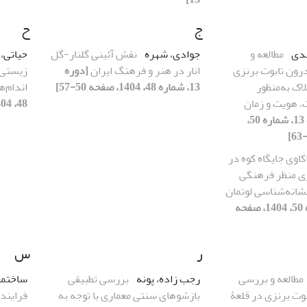
ج
ح
هدی
مطالعه و
جوادی، شهره
نقش آئینی گلنار-گل
حیاتی،
ون تابوت برنزی
انار در هنر و فرهنگ ایران
[دوره
زیستی 
لاک به‌منظور
13، شماره 48، 1404، صفحه 50-57]
اندام‌
هویت و زمان
48، 1404، صفحه 26-37]
[دوره 13، شماره 50،
کاوی جایگاه کوه در
ری منظر فرهنگی
انه‌شناسی لوتمان
[دوره 13، شماره 50، 1404، صفحه
ر
س
مطالعه و بررسی
رجب زاده، پونه
بررسی تطبیقی
ساختما
وت برنزی در قلعۀ
بازشوهای سنتی معماری با توجه به
فرایند