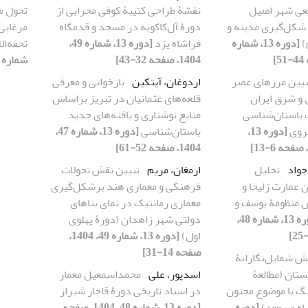
عی شهر اصیل
نقشۀ طراحی کتیبۀ کوفی محرابی از
تحول م
 شکل‌گیری مدینه و
دورۀ آل‌کاکویه در مسجد و قدمگاه
مرغابی‌
)
[دوره 13، شماره
فراشاه یزد
[دوره 13، شماره 49،
تحفه‌ال
1404، صفحه 32-43]
شماره 50، 1404، صفحه 32-43]
بیین مرزهای عصر
اردوغان، آیتکین
بازخوانی و معرفی
 و شرق ایران
قلعه‌های عثمانیان د‌‌ر تبریز براساس
 باستان‌شناسی
منابع نوشتاری و یافته‌های جد‌‌ید‌‌
روی
[دوره 13،
باستان‌شناسی
[دوره 13، شماره 47،
1404، صفحه 52-61]
جواد
تحلیل
ارمغان، مریم
تبیین نقش تحولات
 عمارت زلیخا و
فرهنگی و معماری هند برشکل‌گیری
س منظومۀ یوسف و
معماری رمانتیک در نمای بناهای
[دوره 13، شماره 48،
دولتی شهر زاهدان (دورۀ پهلوی
اول)
[دوره 13، شماره 49، 1404،
صفحه 14-31]
ش شمایل‌‌نگارانۀ
تان (مطالعۀ
اسدپور، علی
محمد‌‌اسمعیل معمار
 با‌ موضوع مجنون
در اسناد تاریخی دورۀ قاجار شیراز
اه مسعود)
[دوره
[دوره 13، شماره 48، 1404، صفحه