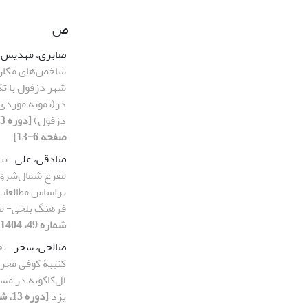
ص
صابری، مهدیس
شاخص‌های مکان‌
شهر دزفول با تک
دز(نمونه موردی:
دزفول)
صفحه 6-13]
صادقی، علی
تب
مفرغ شمال‌‌شرق
براساس مطالعات
فرهنگ بلخی- م
شماره 49، 1404، صفحه 6-13]
صالحی، سحر
تح
کتیبۀ کوفی محرا
آل‌کاکویه در مس
یزد