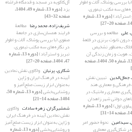
ا بررسی پوشاک، آلات و اطوار
آل‌کاکویه در مسجد و قدمگاه فراشاه
ره‌های سه مکتب تیموری،
یزد
[دوره 13، شماره 49، 1404،
 استرآباد)
[دوره 13، شماره
صفحه 32-43]
شریف زاده، محمد رضا
مطالعۀ
 علی
مطالعه و بررسی
فرایند همسان‌سازی در جامعۀ
درون تابوت برنزی در قلعۀ
صفوی (با بررسی پوشاک، آلات و اطوار
افلاک به‌منظور تشخیص
در نگاره‌های سه مکتب تیموری،
 هویت و زمان زندگی آن
تبریز و استرآباد)
[دوره 13، شماره
[دوره 13، شماره 50، 1404، صفحه
47، 1404، صفحه 20-27]
شکاری، پرنیان
واکاوی نقش نمادین
 جمال‌الدین
تبیین نقش
آیینه در فرهنگ ایران و ژاپن
 فرهنگی و معماری هند
به‌عنوان ابزار زیست صلح‌آمیز و
گیری معماری رمانتیک در
روشنایی‌بخشی
[دوره 13، شماره 50،
ناهای دولتی شهر زاهدان
1404، صفحه 14-21]
پهلوی اول)
[دوره 13، شماره
شمشیرگران، زهره سادات
واکاوی
نقش نمادین آیینه در فرهنگ ایران
، سیدامین
نحوۀ حضور امر
و ژاپن به‌عنوان ابزار زیست صلح‌آمیز
در شکل‌گیری معماری
و روشنایی‌بخشی
[دوره 13، شماره