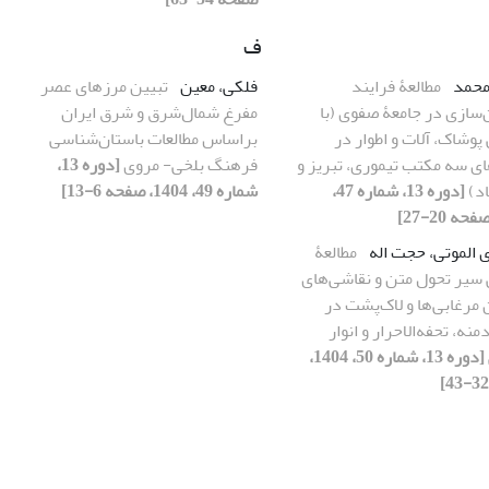
ف
محمد
مطالعۀ فرایند
فلکی، معین
تبیین مرزهای عصر
سازی در جامعۀ صفوی (با
مفرغ شمال‌‌شرق و شرق ایران
وشاک، آلات و اطوار در
براساس مطالعات باستان‌شناسی
ای سه مکتب تیموری، تبریز و
فرهنگ بلخی- مروی
[دوره 13،
اد)
[دوره 13، شماره 47،
شماره 49، 1404، صفحه 6-13]
الموتی، حجت اله
مطالعۀ
 سیر تحول متن و نقاشی‌های
مرغابی‌ها و لاک‌پشت در
منه، تحفه‌الاحرار و انوار
[دوره 13، شماره 50، 1404،