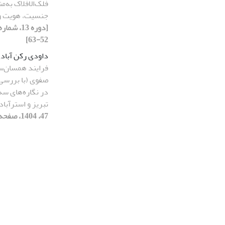
فلک‌‌الافلاک به
جنسیت، هویت و 
52-63]
داودی رکن آباد
فرایند همسان‌س
صفوی (با بررسی 
در نگاره‌های سه
تبریز و استرآباد
47، 1404، صفحه 20-27]