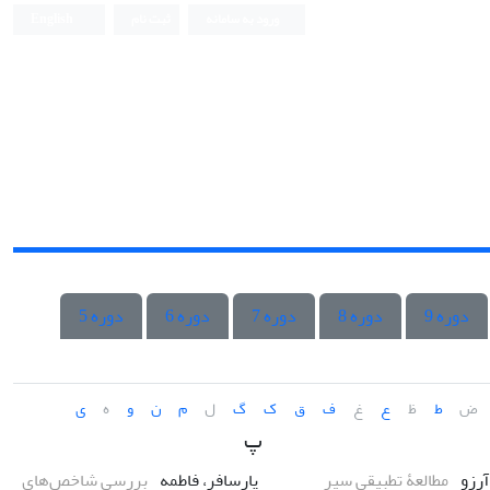
ورود به سامانه
ثبت نام
English
دوره 9
دوره 8
دوره 7
دوره 6
دوره 5
ض
ط
ظ
ع
غ
ف
ق
ک
گ
ل
م
ن
و
ه
ی
پ
 آرزو
مطالعۀ تطبیقی سیر
پارسافر، فاطمه
بررسی شاخص‌های