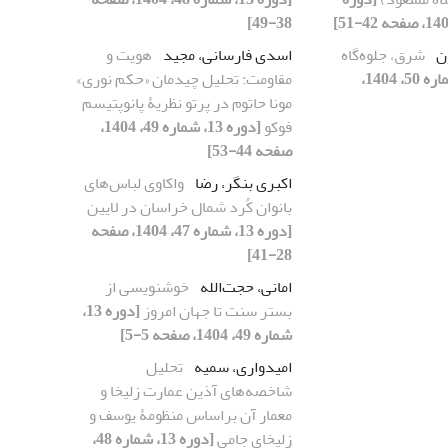
38-49]
ون
شرق، جلوه‌گاه
اسدی فارسانی، مجید
هویت و
[دوره 13، شماره 50، 1404،
مقاومت: تحلیل چیدمان «حکم نوری»
مونا حاتوم در پرتو نظریۀ پانوپتیسم
فوکو
[دوره 13، شماره 49، 1404،
صفحه 44-53]
اکبری بنگر، رضا
واکاوی لباس‌‌های
بانوان کُرد شمال خراسان در لایین
[دوره 13، شماره 47، 1404، صفحه
28-41]
امانی، حجت‌الله
خوشنویسی از
بستر سنت تا جهان امروز
[دوره 13،
شماره 49، 1404، صفحه 5-5]
امیدواری، سمیه
تحلیل
شاخصه‌های آذین عمارت زلیخا و
معمار آن براساس منظومۀ یوسف و
زلیخای جامی
[دوره 13، شماره 48،