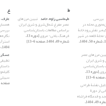
ط
ع
بررسی
طهماسبی زاوه، حامد
تبیین مرزهای
عارف، 
محوری محله در
عصر مفرغ شمال‌‌شرق و شرق ایران
همسان‌
یه‌بر نقش رودخانۀ
براساس مطالعات باستان‌شناسی
بررسی پ
 محلۀ قلعه در شهر
فرهنگ بلخی- مروی
[دوره 13،
نگاره‌ه
[دوره 13، شماره 50، 1404،
شماره 49، 1404، صفحه 6-13]
استرآب
1404، صفحه 20-27]
یین مرزهای عصر
عسکری 
 و شرق ایران
تطبیقی
 باستان‌شناسی
داستان 
روی
[دوره 13،
کلیله‌ود
سهیلی
صفحه 32-43]
لیل نقشۀ طراحی
بی از دورۀ
جد و قدمگاه فراشاه
[دوره 13، شماره 49، 1404،