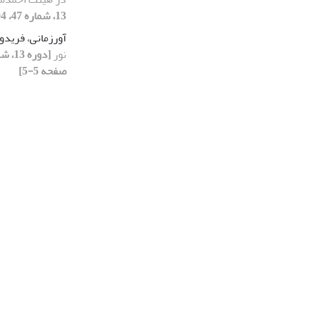
13، شماره 47، 1404، صفحه 42-51]
آورزمانی، فرید
نور
صفحه 5-5]