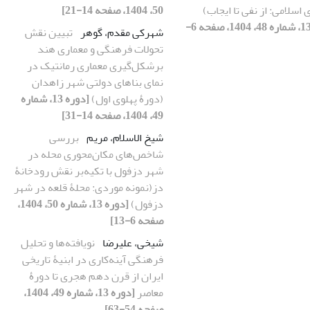
 اسلامی: از نفی تا ایجاب)
50، 1404، صفحه 14-21]
[دوره 13، شماره 48، 1404، صفحه 6-
شهرکی مقدم، گوهر
تبیین نقش
تحولات فرهنگی و معماری هند
برشکل‌گیری معماری رمانتیک در
نمای بناهای دولتی شهر زاهدان
(دورۀ پهلوی اول)
[دوره 13، شماره
49، 1404، صفحه 14-31]
شیخ الاسلام، مریم
بررسی
شاخص‌های مکان‌محوری محله در
شهر دزفول با تکیه‌بر نقش رودخانۀ
دز(نمونه موردی: محلۀ قلعه در شهر
دزفول)
[دوره 13، شماره 50، 1404،
صفحه 6-13]
شیخی، علیرضا
نویافته‌ها و تحلیل
فرهنگی آینه‌کاری در ابنیۀ تاریخی
ایران از قرن دهم هجری تا دورۀ
معاصر
[دوره 13، شماره 49، 1404،
صفحه 54-63]