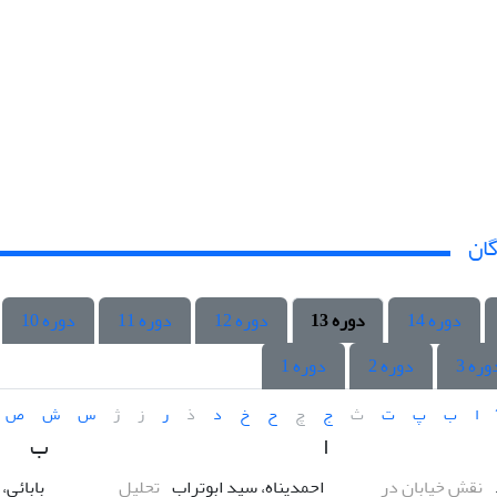
گان
دوره 14
دوره 13
دوره 12
دوره 11
دوره 10
وره 3
دوره 2
دوره 1
ا
ب
پ
ت
ث
ج
چ
ح
خ
د
ذ
ر
ز
ژ
س
ش
ص
ا
ب
نقش خیابان در
احمدپناه، سید ابوتراب
تحلیل
بابائی،