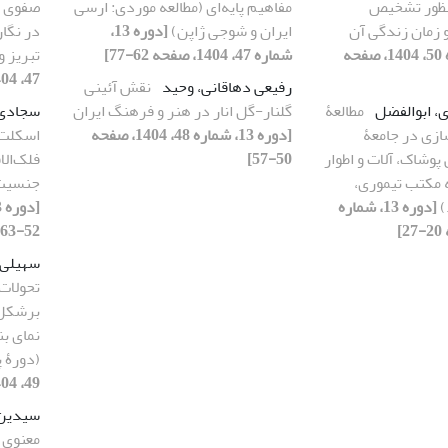
‌منظور تشخیص
مفاهیم پایه‌‌ای (مطالعه موردی: ارسی
صفوی (ب
زمان زندگی آن
ایران و شوجی ژاپن)
[دوره 13،
در نگا
[دوره 13، شماره 50، 1404، صفحه
شماره 47، 1404، صفحه 62-77]
تبریز و
47، 1404، صفحه 20-27]
رفیعی دهاقانی، وحید
نقش آئینی
ی، ابوالفضل
مطالعۀ
گلنار-گل انار در هنر و فرهنگ ایران
سجادی،
ازی در جامعۀ
[دوره 13، شماره 48، 1404، صفحه
اسکلت 
پوشاک، آلات و اطوار
50-57]
فلک‌‌ال
 مکتب تیموری،
جنسیت،
)
[دوره 13، شماره
52-63]
سهیلی،
تحولات
برشکل‌
نمای ب
(دورۀ 
49، 1404، صفحه 14-31]
سیدین
معنوی 