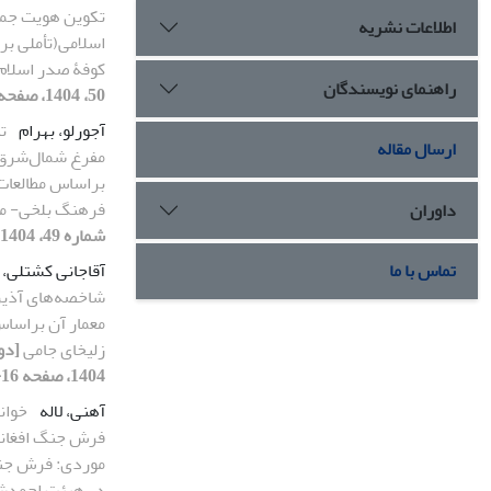
تکوین هویت ‌جم
اطلاعات نشریه
اسلامی(تأملی بر
کوفۀ صدر اسلام
راهنمای نویسندگان
50، 1404، صفحه 44-51]
آجورلو، بهرام
ت
ارسال مقاله
مفرغ شمال‌‌شرق
براساس مطالعات
فرهنگ بلخی- م
داوران
شماره 49، 1404، صفحه 6-13]
آقاجانی کشتلی، 
تماس با ما
شاخصه‌های آذین
معمار آن براسا
زلیخای جامی
1404، صفحه 16-25]
آهنی، لاله
خوان
فرش جنگ افغانس
موردی: فرش جنگ
در هیئت احمدش