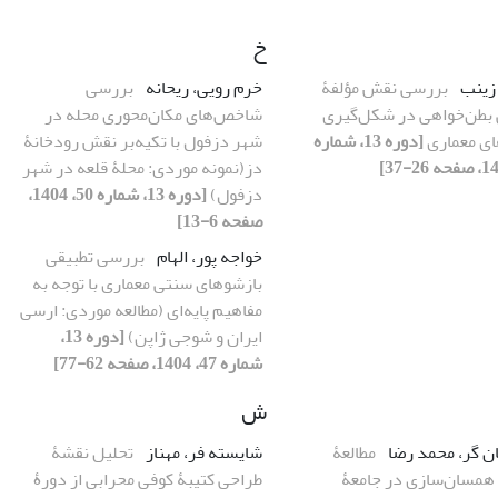
خ
 زینب
بررسی نقش مؤلفۀ
خرم رویی، ریحانه
بررسی
بطن‌خواهی در شکل‌گیری
شاخص‌های مکان‌محوری محله در
های معماری
[دوره 13، شماره
شهر دزفول با تکیه‌بر نقش رودخانۀ
دز(نمونه موردی: محلۀ قلعه در شهر
دزفول)
[دوره 13، شماره 50، 1404،
صفحه 6-13]
خواجه پور، الهام
بررسی تطبیقی
بازشوهای سنتی معماری با توجه به
مفاهیم پایه‌‌ای (مطالعه موردی: ارسی
ایران و شوجی ژاپن)
[دوره 13،
شماره 47، 1404، صفحه 62-77]
ش
ن گر، محمد رضا
مطالعۀ
شایسته فر، مهناز
تحلیل نقشۀ
 همسان‌سازی در جامعۀ
طراحی کتیبۀ کوفی محرابی از دورۀ