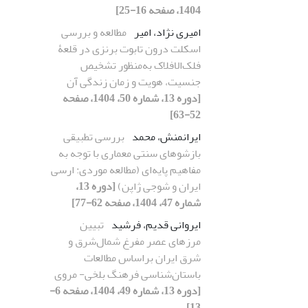
1404، صفحه 16-25]
امیری نژاد، امیر
مطالعه و بررسی
اسکلت درون تابوت برنزی در قلعۀ
فلک‌‌الافلاک به‌منظور تشخیص
جنسیت، هویت و زمان زندگی آن
[دوره 13، شماره 50، 1404، صفحه
52-63]
ایرانمنش، محمد
بررسی تطبیقی
بازشوهای سنتی معماری با توجه به
مفاهیم پایه‌‌ای (مطالعه موردی: ارسی
ایران و شوجی ژاپن)
[دوره 13،
شماره 47، 1404، صفحه 62-77]
ایروانی قدیم، فرشید
تبیین
مرزهای عصر مفرغ شمال‌‌شرق و
شرق ایران براساس مطالعات
باستان‌شناسی فرهنگ بلخی- مروی
[دوره 13، شماره 49، 1404، صفحه 6-
13]