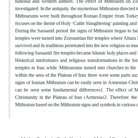
national and western authors. The effect of Mithraism on Zor
investigated. In the antiquity, the mysterious Mithraism directe
Mithraeums were built throughout Roman Empire from Turkey a
focuses on the theme of Holy “Cattle Slaughtering” painting and re
During the Sassanid period, the signs of Mithraism began to f
temples were turned into Zoroastrian fire temples where Ahur
survived and its traditions penetrated into the new religion so 
following Sassanid, fire temples became Islamic holy places and 
Historical misfortunes and religious transformations in the 
temples in Iran; while, Mithraeums turned into churches in th
within the area of the Plateau of Iran, there were some parts 
signs of Iranian Mithraism can be easily seen in Armenian Chri
can be seen some fundamental differences1. The effect of Mi
Christianity in the Plateau of Iran (Armenia)2. Therefore, th
Mithraism based on the Mithraism signs and symbols in various 