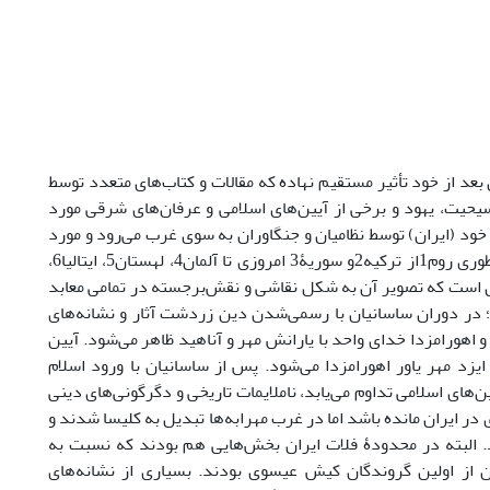
ن بعد از خود تأثیر مستقیم نهاده که مقالات و کتاب‌های متعدد توسط
یحیت، یهود و برخی از آیین‌های اسلامی و عرفان‌های شرقی مورد
 خود (ایران) توسط نظامیان و جنگاوران به سوی غرب می‌رود و مورد
پذیرش و اقبال قرار می‌گیرد و برای این ایزد، مهرکده‌های بسیاری در سراسر امپراطوری روم1از ترکیه2و سوریۀ3 امروزی تا آلمان4، لهستان5، ایتالیا6،
قدس است که تصویر آن به شکل نقاشی و نقش‌برجسته در تمامی معابد
 در دوران ساسانیان با رسمی‌شدن دین زردشت آثار و نشانه‌های
اهورامزدا خدای واحد با یارانش مهر و آناهید ظاهر می‌شود. آیین
د مهر یاور اهورامزدا می‌شود. پس از ساسانیان با ورود اسلام
ای اسلامی تداوم می‌یابد، ناملایمات تاریخی و دگرگونی‌های دینی
 ایران مانده باشد اما در غرب مهرابه‌ها تبدیل به کلیسا شدند و
البته در محدودۀ فلات ایران بخش‌هایی هم بودند که نسبت به
 از اولین گروندگان کیش عیسوی بودند. بسیاری از نشانه‌های