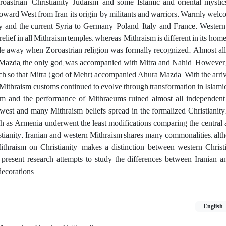
oastrian, Christianity, Judaism, and some Islamic and oriental mysti
d toward West from Iran, its origin, by militants and warriors. Warmly we
nd the current Syria to Germany, Poland, Italy, and France. Wester
lief in all Mithraism temples; whereas, Mithraism is different in its home
ade away when Zoroastrian religion was formally recognized. Almost al
a Mazda, the only god, was accompanied with Mitra and Nahid. However
much so that Mitra (god of Mehr) accompanied Ahura Mazda. With the arriva
Mithraism customs continued to evolve through transformation in Islamic 
form and the performance of Mithraeums ruined almost all independen
e west and many Mithraism beliefs spread in the formalized Christianit
such as Armenia underwent the least modifications comparing the central
stianity. Iranian and western Mithraism shares many commonalities; alth
thraism on Christianity, makes a distinction between western Chris
e present research attempts to study the differences between Iranian 
decorations.
English