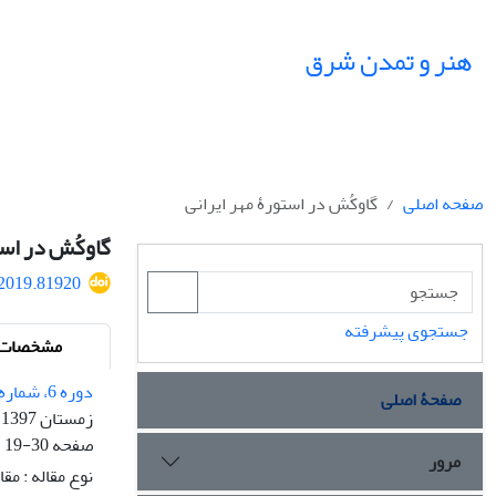
هنر و تمدن شرق
صفحه اصلی
گاوکُش در استورۀ مهر ایرانی
گاوکُش در است
.2019.81920
جستجوی پیشرفته
مشخصات م
دوره 6، شماره 22
صفحۀ اصلی
زمستان 1397
صفحه
19-30
مرور
نوع مقاله : مق