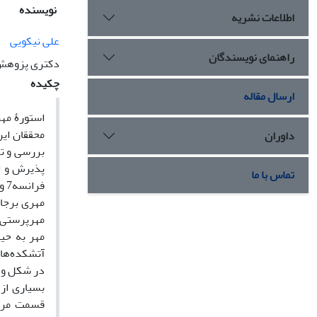
نویسنده
اطلاعات نشریه
علی نیکویی
راهنمای نویسندگان
دکتری پزوهش
چکیده
ارسال مقاله
استورۀ مهر
محققان ایر
داوران
بررسی و تح
تماس با ما
فر
مهری برجاس
مهرپرستی ا
مهر به حیا
آتشکده‌ها 
در شکل و ع
بسیاری از
قسمت مرکز