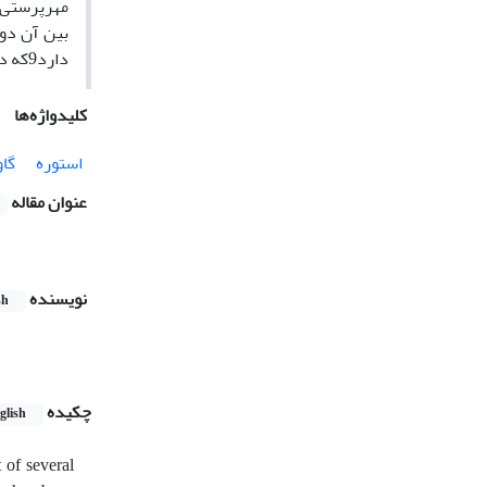
مهرپرستی ا
دارد9که در این مقاله با تکیه بر نمادها و نشانه‌های میترایی در نقوش و تزیینات به تفاوت‌های موجود پرداخته می‌شود.
کلیدواژه‌ها
استوره
گا
عنوان مقاله
نویسنده
sh
چکیده
glish
t of several