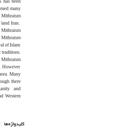
cs has been
lcomed, many
n Mithraism
 land, Iran.
l Mithraism
, Mithraism
l of Islam,
traditions.
t Mithraism
y. However,
 area. Many
ough, there
tianity and
and Western
کلیدواژه‌ها