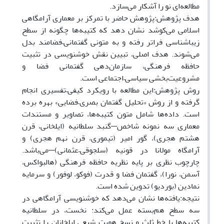
مطالعه‌ای نو را آشکار می‌سازد.
هدف پژوهش:پژوهش حاضر با تمرکز بر معماری آرامگاهی
اسلامی می‌کوشد نشان دهد که کتیبه‌ها چگونه از سطح
زیباشناسی فراتر رفته و به متونی گفتمانی–فضامند بدل
می‌شوند. هدف اصلی، تبیین نقش خوشنویسی در تثبیت
حافظه فرهنگی، سازمان‌دهی گفتمانی فضا و
مشروعیت‌بخشی سیاسی–اجتماعی است.
روش پژوهش:این مطالعه با رویکرد کیفی–تفسیری انجام
گرفته و از روش «تحلیل گفتمان بصری–فضایی» بهره برده
است. داده‌ها شامل متون کتیبه‌ها، تصاویر و مستندات
معماری سه نمونه شاخص—گنبد سلطانیه (ایلخانی، قرن
هشتم هجری)، گور امیر (تیموری، قرن نهم هجری) و
آرامگاه مولانا در قونیه (سلجوقی–عثمانی)—می‌باشد.
چارچوب نظری بر پایه نظریه حافظه فرهنگی (هالبواکس،
آسمن، نورا)، گفتمان فضا و قدرت (فوکو، لوفور) و سرمایه
نمادین (بوردیو) تدوین شده است.
نتیجه:یافته‌ها نشان می‌دهد که خوشنویسی آرامگاهی در
سه سطح هم‌بسته عمل می‌کند: نخست، در سلطانیه
کتیبه‌ها با خط ثلث و نسخ هویت شیعی ایلخانان را تثبیت