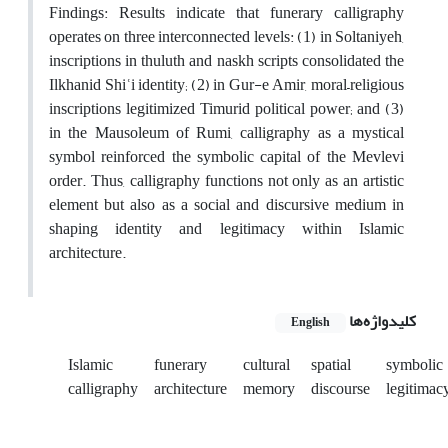
Findings: Results indicate that funerary calligraphy
operates on three interconnected levels: (1) in Soltaniyeh,
inscriptions in thuluth and naskh scripts consolidated the
Ilkhanid Shiʿi identity; (2) in Gur-e Amir, moral–religious
inscriptions legitimized Timurid political power; and (3)
in the Mausoleum of Rumi, calligraphy as a mystical
symbol reinforced the symbolic capital of the Mevlevi
order. Thus, calligraphy functions not only as an artistic
element but also as a social and discursive medium in
shaping identity and legitimacy within Islamic
architecture.
کلیدواژه‌ها
English
Islamic
funerary
cultural
spatial
symbolic
calligraphy
architecture
memory
discourse
legitimac