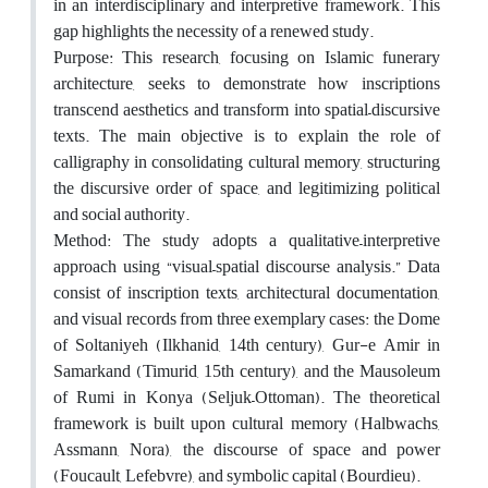
in an interdisciplinary and interpretive framework. This
gap highlights the necessity of a renewed study.
Purpose: This research, focusing on Islamic funerary
architecture, seeks to demonstrate how inscriptions
transcend aesthetics and transform into spatial–discursive
texts. The main objective is to explain the role of
calligraphy in consolidating cultural memory, structuring
the discursive order of space, and legitimizing political
and social authority.
Method: The study adopts a qualitative–interpretive
approach using “visual–spatial discourse analysis.” Data
consist of inscription texts, architectural documentation,
and visual records from three exemplary cases: the Dome
of Soltaniyeh (Ilkhanid, 14th century), Gur-e Amir in
Samarkand (Timurid, 15th century), and the Mausoleum
of Rumi in Konya (Seljuk–Ottoman). The theoretical
framework is built upon cultural memory (Halbwachs,
Assmann, Nora), the discourse of space and power
(Foucault, Lefebvre), and symbolic capital (Bourdieu).