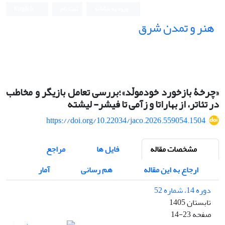
ورود به سامانه
ثبت نام
English
هنر و تمدن شرق
«چرخۀ بازخورد خودمولّد»؛بررسی تعامل بازیگر و مخاطب
در تئاتر، از بهاراتا و زآمی تا فیشر- لیشته
https://doi.org/10.22034/jaco.2026.559054.1504
مشخصات مقاله
فایل ها
مراجع
ارجاع به این مقاله
هم رسانی
آمار
دوره 14، شماره 52
تابستان 1405
صفحه
14-23