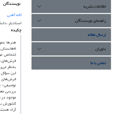
نویسندگان
اطلاعات نشریه
لاله آهنی
راهنمای نویسندگان
استادیار، دان
چکیده
ارسال مقاله
هنرها عموم
افغانستان 
داوران
اشخاص مؤث
فرش‌‌های ت
تماس با ما
به‌نظر می‌
این سؤال 
فرش‌‌های ج
توصیفی- تح
بررسی معنا
موجود در م
کشورش به‌
آزاد هستن