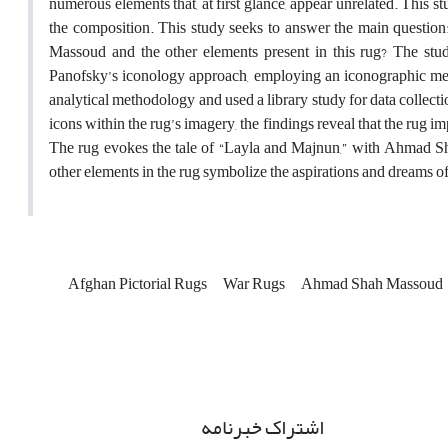
numerous elements that, at first glance, appear unrelated. This 
the composition. This study seeks to answer the main questio
Massoud and the other elements present in this rug? The 
Panofsky’s iconology approach, employing an iconographic meth
analytical methodology and used a library study for data collec
icons within the rug’s imagery, the findings reveal that the rug 
The rug evokes the tale of “Layla and Majnun,” with Ahmad 
other elements in the rug symbolize the aspirations and dreams of
Afghan Pictorial Rugs
War Rugs
Ahmad Shah Massoud
اشتراک خبرنامه