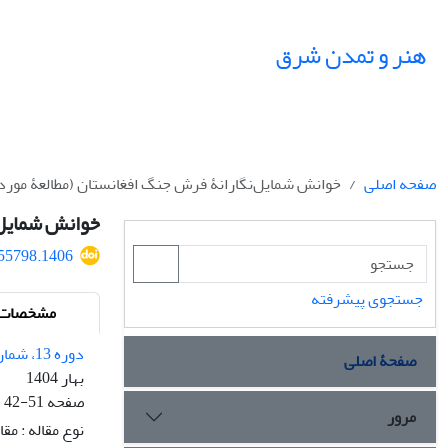
هنر و تمدن شرق
صفحه اصلی
خوانش شمایل‌‌نگارانۀ فرش جنگ افغانستان (مطالعۀ مو
خوانش شمایل‌
455798.1406
جستجوی پیشرفته
مشخصات م
دوره 13، شماره 47
صفحۀ اصلی
بهار 1404
صفحه
42-51
مرور
نوع مقاله : مق