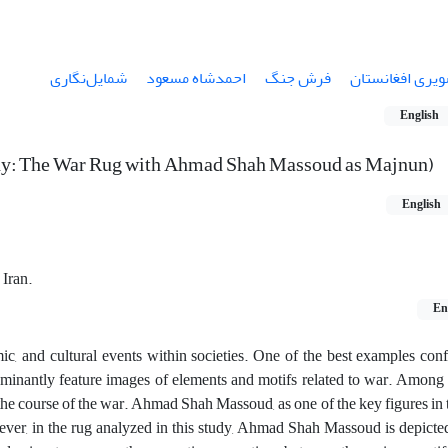
ویری افغانستان
فرش جنگ
احمدشاه مسعود
شمایل‌‌نگاری
English
dy: The War Rug with Ahmad Shah Massoud as Majnun)
English
 Iran.
En
omic, and cultural events within societies. One of the best examples conf
ominantly feature images of elements and motifs related to war. Among 
 in the course of the war. Ahmad Shah Massoud, as one of the key figures i
wever, in the rug analyzed in this study, Ahmad Shah Massoud is depicte