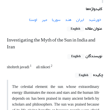
کلیدواژه‌ها
خورشید
ایران
هند
سوریا
مهر
اوستا
عنوان مقاله
English
Investigating the Myth of the Sun in India and
Iran
نویسندگان
English
1
2
shohreh javadi
ali nikoei
چکیده
English
The celestial element, the sun, whose extraordinary
energy illuminates the moon and stars and the human life
depends on, has been praised in many ancient beliefs by
scholars and philosophers. The sun was praised because