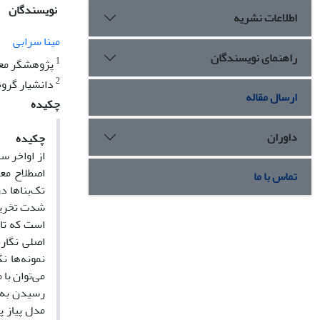
نویسندگان
اطلاعات نشریه
مینا سرابی
راهنمای نویسندگان
1
پژوهشگر معما
2
دانشیار گروه 
ارسال مقاله
چکیده
داوران
چکیده
از اواخر س
اصطلاح معم
تماس با ما
تک‌بناها د
شدت تخریب 
است که تا 
اصلی نگاره
مدل پیاز پ