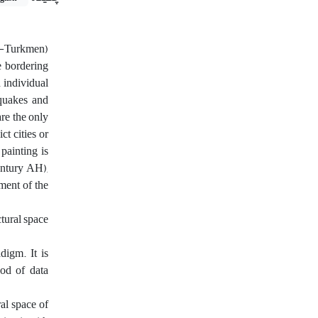
id-Turkmen)
he bordering
d individual
hquakes and
are the only
ct cities or
painting is
entury AH),
ment of the
tural space
digm. It is
hod of data
al space of