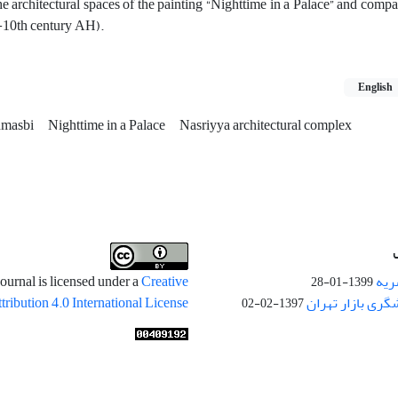
e architectural spaces of the painting “Nighttime in a Palace” and compar
h-10th century AH).
English
hmasbi
Nighttime in a Palace
Nasriyya architectural complex
ریه
ournal is licensed under a
Creative
1399-01-28
ری بازار تهران
ibution 4.0 International License
1397-02-02