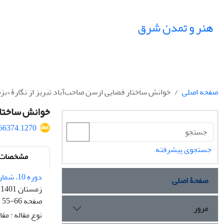
هنر و تمدن شرق
صفحه اصلی
خوانش ساختار فضایی ارسن صاحب‌آباد تبریز از نگارۀ «بزم
خوانش ساختار 
366374.1270
جستجوی پیشرفته
مشخصات م
دوره 10، شماره 38
صفحۀ اصلی
زمستان 1401
صفحه
55-66
مرور
نوع مقاله : مق