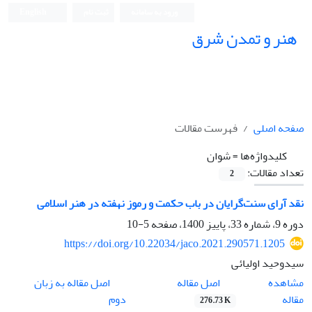
ورود به سامانه
ثبت نام
English
هنر و تمدن شرق
صفحه اصلی
فهرست مقالات
کلیدواژه‌ها =
شوان
تعداد مقالات:
2
نقد آرای سنت‌گرایان در باب حکمت و رموز نهفته در هنر اسلامی
دوره 9، شماره 33، پاییز 1400، صفحه
5-10
https://doi.org/10.22034/jaco.2021.290571.1205
سیدوحید اولیائی
اصل مقاله
مشاهده
اصل مقاله به زبان
مقاله
دوم
276.73 K