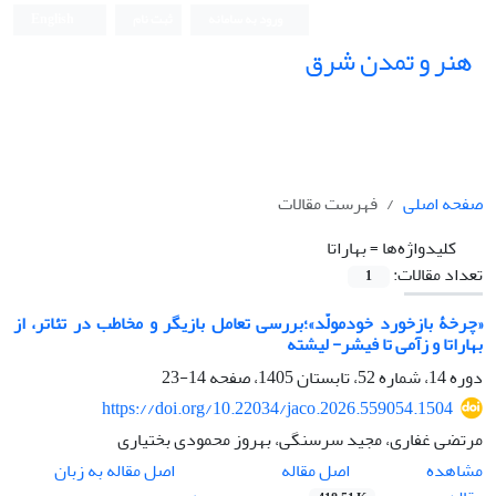
ورود به سامانه
ثبت نام
English
هنر و تمدن شرق
صفحه اصلی
فهرست مقالات
کلیدواژه‌ها =
بهاراتا
تعداد مقالات:
1
«چرخۀ بازخورد خودمولّد»؛بررسی تعامل بازیگر و مخاطب در تئاتر، از
بهاراتا و زآمی تا فیشر- لیشته
دوره 14، شماره 52، تابستان 1405، صفحه
14-23
https://doi.org/10.22034/jaco.2026.559054.1504
مرتضی غفاری، مجید سرسنگی، بهروز محمودی بختیاری
اصل مقاله
مشاهده
اصل مقاله به زبان