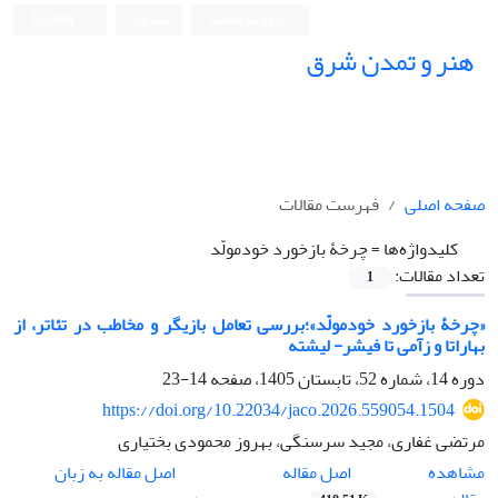
ورود به سامانه
ثبت نام
English
هنر و تمدن شرق
صفحه اصلی
فهرست مقالات
کلیدواژه‌ها =
چرخۀ بازخورد خودمولّد
تعداد مقالات:
1
«چرخۀ بازخورد خودمولّد»؛بررسی تعامل بازیگر و مخاطب در تئاتر، از
بهاراتا و زآمی تا فیشر- لیشته
دوره 14، شماره 52، تابستان 1405، صفحه
14-23
https://doi.org/10.22034/jaco.2026.559054.1504
مرتضی غفاری، مجید سرسنگی، بهروز محمودی بختیاری
اصل مقاله
مشاهده
اصل مقاله به زبان