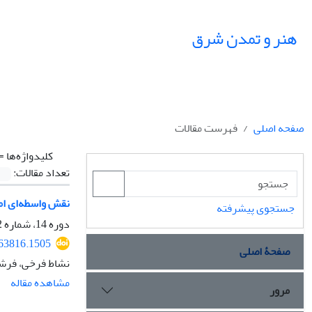
هنر و تمدن شرق
صفحه اصلی
فهرست مقالات
کلیدواژه‌ها =
تعداد مقالات:
نقش واسطه‌ای ام
جستجوی پیشرفته
دوره 14، شماره 52، تابستان 1405، صفحه
563816.1505
صفحۀ اصلی
نشاط فرخی، فرش
مشاهده مقاله
مرور