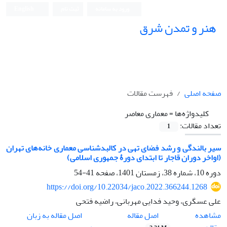
ورود به سامانه
ثبت نام
English
هنر و تمدن شرق
صفحه اصلی
فهرست مقالات
کلیدواژه‌ها =
معماری معاصر
تعداد مقالات:
1
سیر بالندگی و رشد فضای تهی در کالبدشناسی معماری خانه‌های تهران
(اواخر دوران قاجار تا ابتدای دورۀ جمهوری اسلامی)
دوره 10، شماره 38، زمستان 1401، صفحه
41-54
https://doi.org/10.22034/jaco.2022.366244.1268
علی عسگری، وحید فدایی مهربانی، راضیه فتحی
اصل مقاله
مشاهده
اصل مقاله به زبان