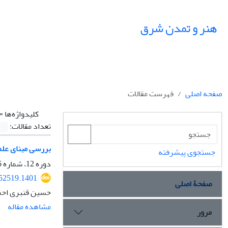
هنر و تمدن شرق
صفحه اصلی
فهرست مقالات
کلیدواژه‌ها =
تعداد مقالات:
بررسی مبنای علم‌
جستجوی پیشرفته
دوره 12، شماره 46، زمستان 1403، صفحه
452519.1401
صفحۀ اصلی
حسین قنبری احم
مشاهده مقاله
مرور