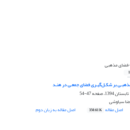
فضای مذهبی
1
 مذهبـی بر شکـل‌گیـری فضای جمعـی در هنـد
47-54
رضا سیاوشی
اصل مقاله
اصل مقاله به زبان دوم
350.61 K