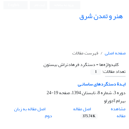
ورود به سامانه
ثبت نام
English
هنر و تمدن شرق
صفحه اصلی
فهرست مقالات
کلیدواژه‌ها =
دستگرد فرهادتراش بیستون
تعداد مقالات:
1
ایـدۀ دستگردهای ساسانـی
دوره 3، شماره 8، تابستان 1394، صفحه
19-24
بهرام آجورلو
اصل مقاله
مشاهده
اصل مقاله به زبان
مقاله
دوم
375.74 K