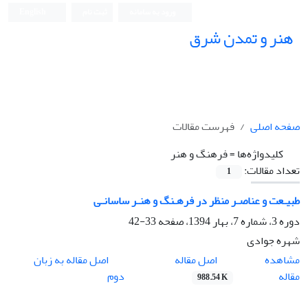
ورود به سامانه
ثبت نام
English
هنر و تمدن شرق
صفحه اصلی
فهرست مقالات
کلیدواژه‌ها =
فرهنگ و هنر
تعداد مقالات:
1
طبیـعت و عناصـر منظر در فرهـنگ و هنـر ساسانـی
دوره 3، شماره 7، بهار 1394، صفحه
33-42
شهره جوادی
اصل مقاله
مشاهده
اصل مقاله به زبان
مقاله
دوم
988.54 K