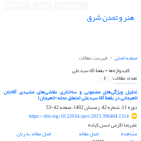
ورود به سامانه
ثبت نام
English
هنر و تمدن شرق
صفحه اصلی
فهرست مقالات
کلیدواژه‌ها =
بقعۀ آقا سیدعلی
تعداد مقالات:
1
تحلیل ویژگی‌های مضمونی و ساختاری نقاشی‌های مشهدی آقاجان
لاهیجانی در بقعۀ آقا سیدعلی (متعلق محله-لاهیجان)
دوره 11، شماره 42، زمستان 1402، صفحه
42-53
https://doi.org/10.22034/jaco.2023.396404.1314
علیرضا اکرمی حسن کیاده
اصل مقاله
مشاهده
اصل مقاله به زبان