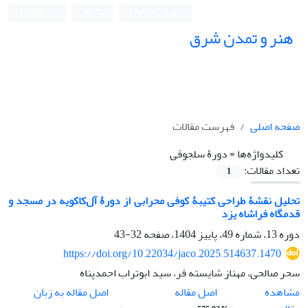
ورود به سامانه
ثبت نام
English
هنر و تمدن شرق
صفحه اصلی
فهرست مقالات
کلیدواژه‌ها =
دورۀ سلجوقی
تعداد مقالات:
1
تحلیل نقشۀ طراحی کتیبۀ کوفی محرابی از دورۀ آل‌کاکویه در مسجد و
قدمگاه فراشاه یزد
دوره 13، شماره 49، پاییز 1404، صفحه
32-43
https://doi.org/10.22034/jaco.2025.514637.1470
سحر صالحی، مهناز شایسته فر، سید ابوتراب احمدپناه
اصل مقاله
مشاهده
اصل مقاله به زبان