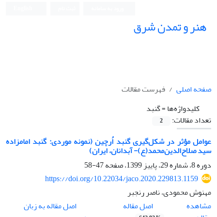
ورود به سامانه
ثبت نام
English
هنر و تمدن شرق
صفحه اصلی
فهرست مقالات
کلیدواژه‌ها =
گنبد
تعداد مقالات:
2
عوامل مؤثر در شکل‌گیری گنبد اُرچین (نمونه موردی: گنبد امامزاده
سید صلاح‌الدین‌محمد(ع)- آبدانان، ایران)
دوره 8، شماره 29، پاییز 1399، صفحه
47-58
https://doi.org/10.22034/jaco.2020.229813.1159
مهنوش محمودی، ناصر رنجبر
اصل مقاله
مشاهده
اصل مقاله به زبان