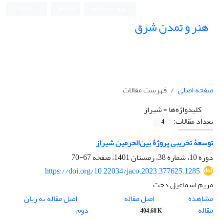
ورود به سامانه
ثبت نام
English
هنر و تمدن شرق
صفحه اصلی
فهرست مقالات
کلیدواژه‌ها =
شیراز
تعداد مقالات:
4
توسعۀ تخریبی پروژۀ بین‌الحرمین شیراز
دوره 10، شماره 38، زمستان 1401، صفحه
67-70
https://doi.org/10.22034/jaco.2023.377625.1285
مریم اسماعیل دخت
اصل مقاله
مشاهده
اصل مقاله به زبان
مقاله
دوم
404.68 K