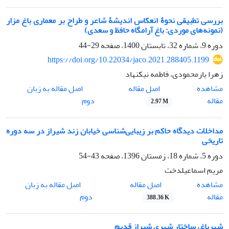
بررسی تطبیقی نحوۀ انعکاس اندیشۀ شاعر و طراح بر معماری باغ مزار
(نمونه‌های موردی: باغ آرامگاه حافظ و سعدی)
دوره 9، شماره 32، تابستان 1400، صفحه
29-44
https://doi.org/10.22034/jaco.2021.288405.1199
زهرا یارمحمودی، فاطمه نیکنهاد
اصل مقاله
مشاهده
اصل مقاله به زبان
مقاله
دوم
2.97 M
مداخلات دیدگاه حاکم بر زیبایی‌شناسی خیابان زند شیراز در سه دوره
تاریخی
دوره 5، شماره 18، زمستان 1396، صفحه
43-54
مریم اسماعیلدخت
اصل مقاله
مشاهده
اصل مقاله به زبان
مقاله
دوم
388.36 K
شهرباغ، ساختار شهری شیراز قدیم