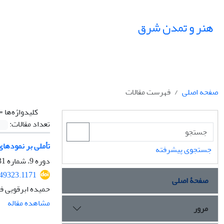
هنر و تمدن شرق
صفحه اصلی
فهرست مقالات
کلیدواژه‌ها =
تعداد مقالات:
تأملی بر نمودهای ق
جستجوی پیشرفته
دوره 9، شماره 31، بهار 1400، صفحه
249323.1171
صفحۀ اصلی
حمیده ابرقویی ف
مشاهده مقاله
مرور