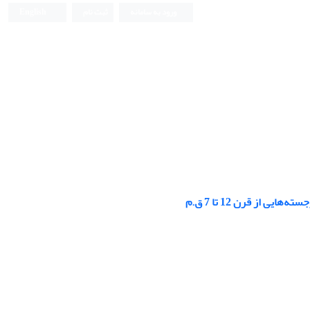
ورود به سامانه
ثبت نام
English
 از قرن 12 تا 7 ق.م