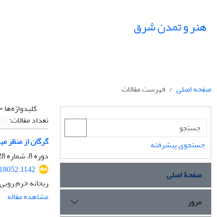
هنر و تمدن شرق
صفحه اصلی
فهرست مقالات
کلیدواژه‌ها =
تعداد مقالات:
گرگان از منظر می
جستجوی پیشرفته
دوره 8، شماره 28، تابستان 1399، صفحه
218052.1142
صفحۀ اصلی
ریحانه خرم رویی
مشاهده مقاله
مرور