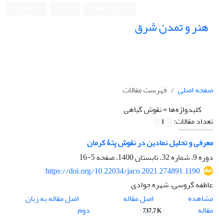
ورود به سامانه
ثبت نام
English
هنر و تمدن شرق
صفحه اصلی
فهرست مقالات
کلیدواژه‌ها =
نقوش گیاهی
تعداد مقالات:
1
معرفی و تحلیل نمادین در نقوش پتۀ کرمان
دوره 9، شماره 32، تابستان 1400، صفحه
5-16
https://doi.org/10.22034/jaco.2021.274891.1190
عاطفه گروسی، شهره جوادی
اصل مقاله
مشاهده
اصل مقاله به زبان
مقاله
دوم
737.7 K