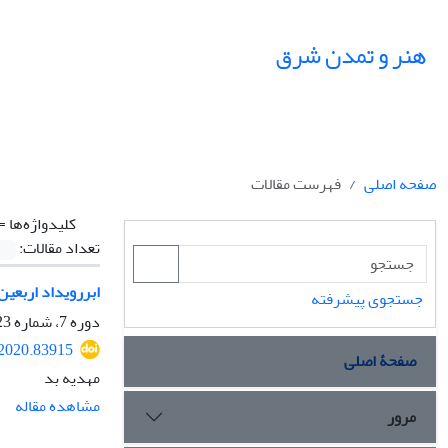
هنر و تمدن شرق
صفحه اصلی
فهرست مقالات
کلیدواژه‌ها =
تعداد مقالات:
ابررویداد اربعین
جستجوی پیشرفته
دوره 7، شماره 23، بهار 1398، صفحه
.2020.83915
صفحۀ اصلی
مهدیه بد
مشاهده مقاله
مرور