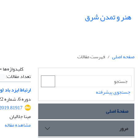
هنر و تمدن شرق
صفحه اصلی
فهرست مقالات
کلیدواژه‌ها =
تعداد مقالات:
ارتباط ایزد باد (
جستجوی پیشرفته
دوره 6، شماره 22، زمستان 1397، صفحه
.2019.81917
صفحۀ اصلی
مینا جلالیان
مشاهده مقاله
مرور