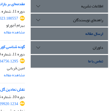
مقدمه‌ای بر باز
اطلاعات نشریه
دوره 11، شماره 41، پاییز 1402، صفحه
2023.180557
راهنمای نویسندگان
بهرام آجورلو
مشاهده مقاله
ارسال مقاله
گونه شناسی کوره‌
داوران
دوره 11، شماره 40، تابستان 1402، صفحه
384756.1295
تماس با ما
امین قربانی
مشاهده مقاله
نقش نمادین گل لا
دوره 10، شماره 35، بهار 1401، صفحه
329920.1234
ندا درویشی، سارا