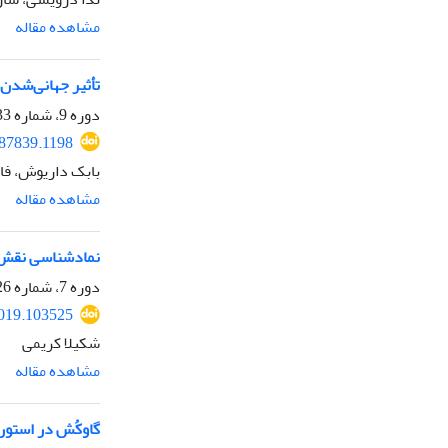
مشاهده مقاله
تأثیر جهانی‌شدن
دوره 9، شماره 33، پاییز 1400، صفحه
287839.1198
بابک داریوش، فا
مشاهده مقاله
نمادشناسی نقش م
دوره 7، شماره 26، زمستان 1398، صفحه
2019.103525
شکیلا کریمی
مشاهده مقاله
گاوکُش در استورۀ